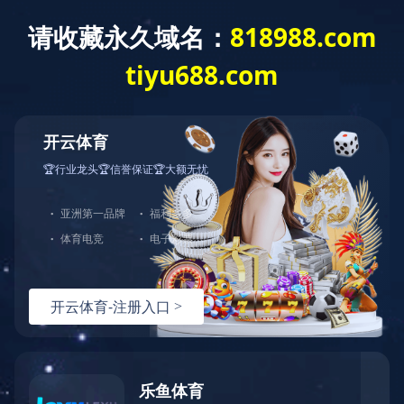
您好，欢迎光临爱体育官方端网站登录入口官网！
网站首页
关于中大
产品展示