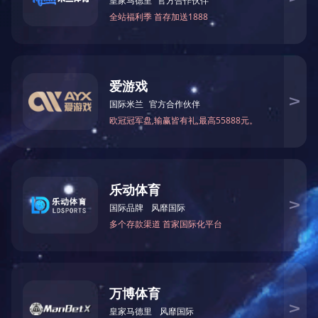
七台河4*8尺大幅面科技木刨切机
七台河MB503C
七台河爱体育官方端网站登录入口单面木
七台河
工压刨床