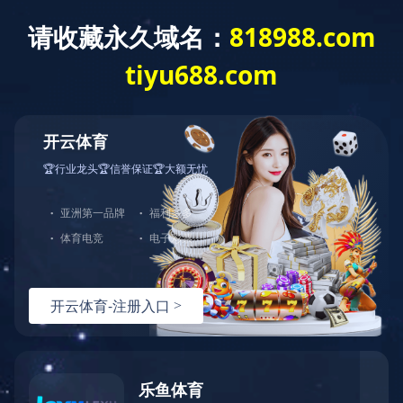
您好，欢迎光临爱体育官方端网站登录入口官网！
网站首页
关于中大
产品展示