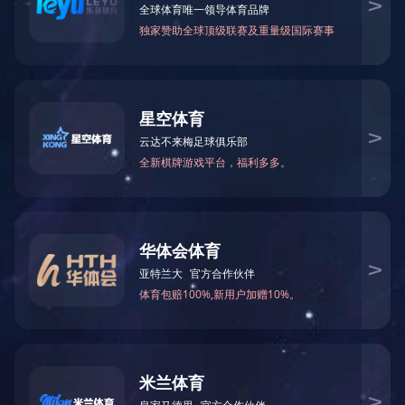
产品中心
七台河木屋设备类
七台河门窗设备
七台河干燥机系列设备
七台河集成材生