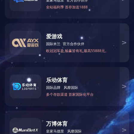
七台河木材常规干燥窑
七台河多层喷气
关于中大
新闻资讯
About
News
公司简介
公司动态
企业文化
行业动态