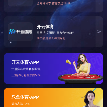
电机总功率：13KW
机床尺寸（长、宽、高）：13M*2.3M*2.6M
上一篇：
MB4023G4-7四面木工刨床
下一篇：
MH12000重型木屋防开裂卧式拼板/拼方机
关于中大
新闻资讯
About
News
公司简介
公司动态
企业文化
行业动态
版权所有©2022爱