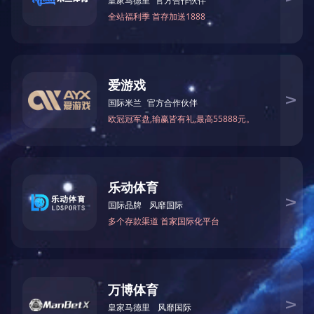
最大刨削宽
最大加工
锯片直
进料速度
总
木工锯床类
型号
度
厚度
径
(m/min)
(
(mm)
(mm)
(mm)
自动进料木工圆锯
MJ153D
460
85
Φ300
12.5,16,19,24
6
机
上一篇：
MJ162A多锯片木工圆锯机
下一篇：
MB204H双面木工刨床
关于中大
新闻资讯