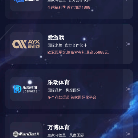
最大加工尺
最大加工厚
最大榫槽长
主轴最高转
木工铣床、钻床
型号
寸
度
度
速
类
(mm)
(mm)
(mm)
(r.p.m)
(
镂铣机
MX505
40
1600
800×700
9000
镂铣机
MX507
80
(台面）
18000
上一篇：
镂铣机
下一篇：
单头直榫开榫机