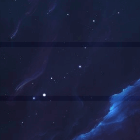
MJ263木工圆锯机
更新时间：2013-01-17 00:00:00 点击次数：37136 次