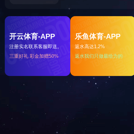
加工厚度：60mm
最大加工宽度：300mm
电机总功率：2.2KW
机床尺寸（长、宽、高）：1.7M×1.0M×1.0M
上一篇：
对剖圆木锯切机
下一篇：
MJ163/164下锯式自动进料木工圆锯机
关于中大
新闻资讯
About
News