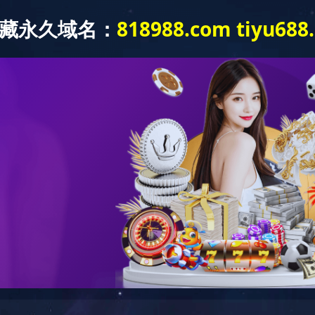
展示
案例中心
资质荣誉
新