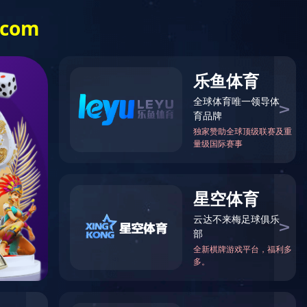
企业分站
|
网站地图
|
RSS
|
XML
|
您有
5
条询盘信息!
135-0483-4620
闻中心
在线留言
爱体育aitiyu(中国)