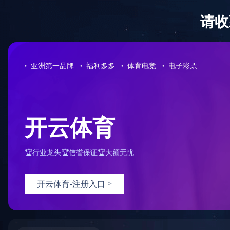
您好，欢迎光临爱体育官方端网站登录入口官网！
网站首页
关于中大
产品